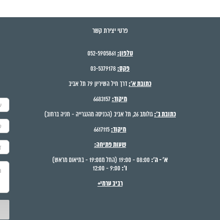
פרטי יצירת קשר
טלפון:
052-5905861
פקס:
03-5379178
כתובת א':
דרך חיל השיריון 79 תל אביב
מיקוד:
6683157
כתובת ב':
גולומב 26, תל אביב (הכניסה מהנגרייה - חניה ברחוב)
מיקוד:
6617115
שעות פתיחה:
א' - ה':
08:00 - 19:00 (החל מ19:00 - בתיאום מראש)
ו':
9:00 - 12:00
רביב ערמי+