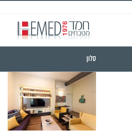
Ski
t
conten
סלון