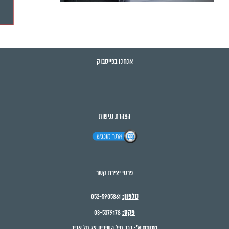
אנחנו בפייסבוק
הצהרת נגישות
פרטי יצירת קשר
טלפון:
052-5905861
פקס:
03-5379178
כתובת א':
דרך חיל השיריון 79 תל אביב