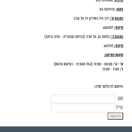
טלפון:
052-5905861
פקס:
03-5379178
כתובת א':
דרך חיל השיריון 79 תל אביב
מיקוד:
6683157
כתובת ב':
גולומב 26, תל אביב (הכניסה מהנגרייה - חניה ברחוב)
מיקוד:
6617115
שעות פתיחה:
א' - ה':
08:00 - 19:00 (החל מ19:00 - בתיאום מראש)
ו':
9:00 - 12:00
הירשם לניוזלטר שלנו
שם
מייל