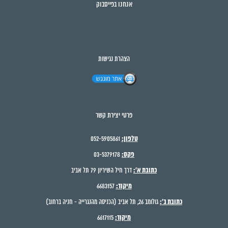
אנחנו בפייסבוק
הצהרת נגישות
פרטי יצירת קשר
טלפון:
052-5905861
פקס:
03-5379178
כתובת א':
דרך חיל השיריון 79 תל אביב
מיקוד:
6683157
כתובת ב':
גולומב 26, תל אביב (הכניסה מהנגרייה - חניה ברחוב)
מיקוד:
6617115