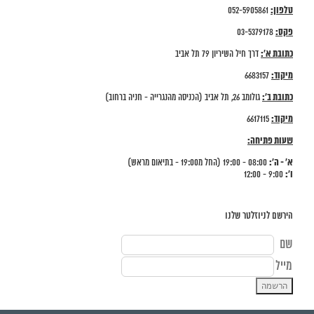
טלפון:
052-5905861
פקס:
03-5379178
כתובת א':
דרך חיל השיריון 79 תל אביב
מיקוד:
6683157
כתובת ב':
גולומב 26, תל אביב (הכניסה מהנגרייה - חניה ברחוב)
מיקוד:
6617115
שעות פתיחה:
א' - ה':
08:00 - 19:00 (החל מ19:00 - בתיאום מראש)
ו':
9:00 - 12:00
הירשם לניוזלטר שלנו
שם
מייל