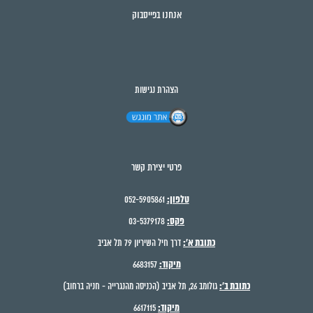
אנחנו בפייסבוק
הצהרת נגישות
פרטי יצירת קשר
טלפון:
052-5905861
פקס:
03-5379178
כתובת א':
דרך חיל השיריון 79 תל אביב
מיקוד:
6683157
כתובת ב':
גולומב 26, תל אביב (הכניסה מהנגרייה - חניה ברחוב)
מיקוד:
6617115