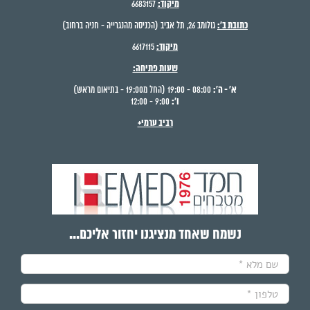
מיקוד:
6683157
כתובת ב':
גולומב 26, תל אביב (הכניסה מהנגרייה - חניה ברחוב)
מיקוד:
6617115
שעות פתיחה:
א' - ה':
08:00 - 19:00 (החל מ19:00 - בתיאום מראש)
ו':
9:00 - 12:00
רביב ערמי+
נשמח שאחד מנציגנו יחזור אליכם...