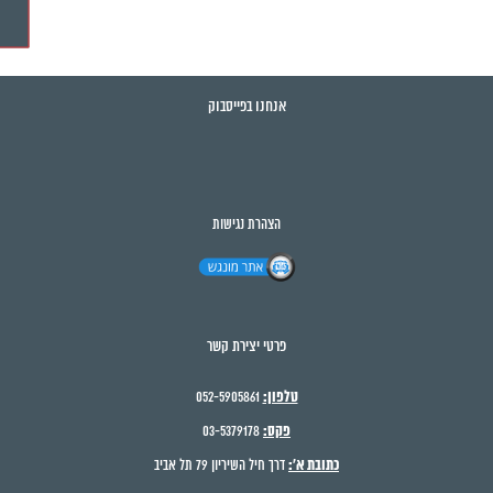
אנחנו בפייסבוק
הצהרת נגישות
פרטי יצירת קשר
טלפון:
052-5905861
פקס:
03-5379178
כתובת א':
דרך חיל השיריון 79 תל אביב