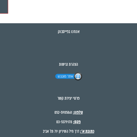
אנחנו בפייסבוק
הצהרת נגישות
פרטי יצירת קשר
טלפון:
052-5905861
פקס:
03-5379178
כתובת א':
דרך חיל השיריון 79 תל אביב