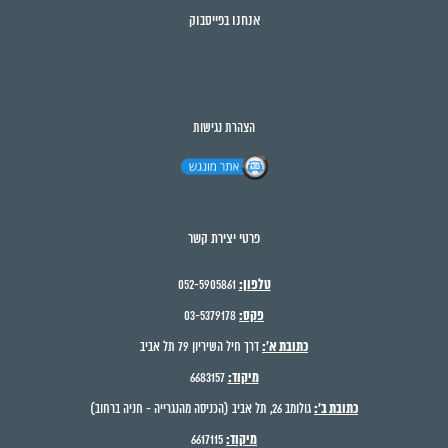
אנחנו בפייסבוק
הצהרת נגישות
פרטי יצירת קשר
טלפון:
052-5905861
פקס:
03-5379178
כתובת א':
דרך חיל השיריון 79 תל אביב
מיקוד:
6683157
כתובת ב':
גולומב 26, תל אביב (הכניסה מהנגרייה - חניה ברחוב)
מיקוד:
6617115